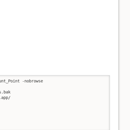
nt_Point -nobrowse

.bak

app/
