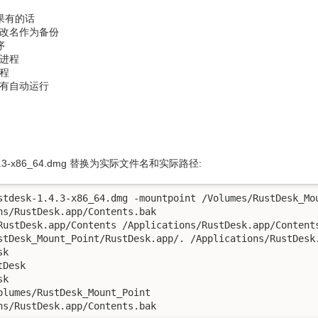
果有的话
改名作为备份
序
进程
程
有自动运行
.4.3-x86_64.dmg 替换为实际文件名和实际路径:
stdesk-1.4.3-x86_64.dmg -mountpoint /Volumes/RustDesk_Mou
ns/RustDesk.app/Contents.bak

RustDesk.app/Contents /Applications/RustDesk.app/Contents
stDesk_Mount_Point/RustDesk.app/. /Applications/RustDesk.
k

Desk

k

olumes/RustDesk_Mount_Point

ns/RustDesk.app/Contents.bak