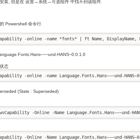
装, 但是在 设置→系统→可选组件 中找不到该组件.
的 Powershell 命令行.
apability -online -name *fonts* | ft Name, DisplayName, 
age.Fonts.Hans~~~und-HANS~0.0.1.0
状态
apability -online -name Language.Fonts.Hans~~~und-HANS~0
ded (State : Superseded)
wsCapability -Online -Name Language.Fonts.Hans~~~und-HAN
apability -Online -Name Language.Fonts.Hans~~~und-HANS~0